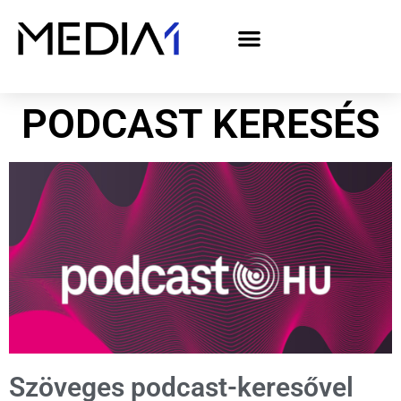
A Media1 médiaajánlata politikai hirdetőknek– országgyűlési választás 2026
PODCAST KERESÉS
Szöveges podcast-keresővel