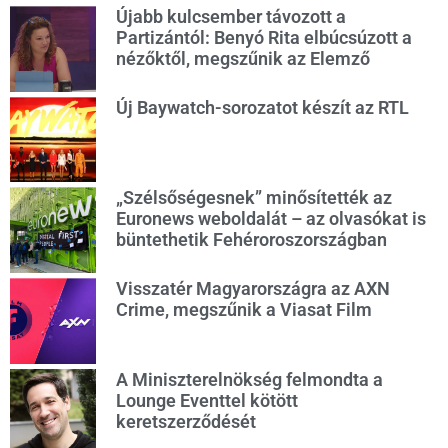
Újabb kulcsember távozott a
Partizántól: Benyó Rita elbúcsúzott a
nézőktől, megszűnik az Elemző
Új Baywatch-sorozatot készít az RTL
„Szélsőségesnek” minősítették az
Euronews weboldalát – az olvasókat is
büntethetik Fehéroroszországban
Visszatér Magyarországra az AXN
Crime, megszűnik a Viasat Film
A Miniszterelnökség felmondta a
Lounge Eventtel kötött
keretszerződését