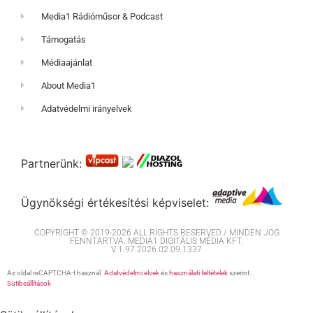
Media1 Rádióműsor & Podcast
Támogatás
Médiaajánlat
About Media1
Adatvédelmi irányelvek
Partnerünk:
Ügynökségi értékesítési képviselet:
COPYRIGHT © 2019-2026 ALL RIGHTS RESERVED / MINDEN JOG
FENNTARTVA. MEDIA1 DIGITÁLIS MÉDIA KFT.
V 1.97.2026.02.09.1337
Az oldal reCAPTCHA-t használ.
Adatvédelmi elvek
és
használati feltételek
szerint.
Sütibeállítások