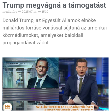
Trump megvágná a támogatást
media1.hu
2025.07.14.
15:30
Donald Trump, az Egyesült Államok elnöke
milliárdos forráselvonással sújtaná az amerikai
közmédiumokat, amelyeket baloldali
propagandával vádol.