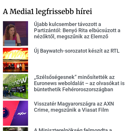
A Media1 legfrissebb hírei
Újabb kulcsember távozott a
Partizántól: Benyó Rita elbúcsúzott a
nézőktől, megszűnik az Elemző
Új Baywatch-sorozatot készít az RTL
„Szélsőségesnek” minősítették az
Euronews weboldalát – az olvasókat is
büntethetik Fehéroroszországban
Visszatér Magyarországra az AXN
Crime, megszűnik a Viasat Film
A Miniszterelnökség felmondta a