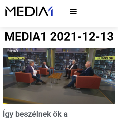
A Media1 médiaajánlata politikai hirdetőknek– országgyűlési választás 2026
MEDIA1 2021-12-13
Így beszélnek ők a