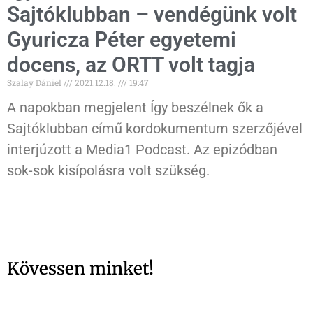
Sajtóklubban – vendégünk volt
Gyuricza Péter egyetemi
docens, az ORTT volt tagja
Szalay Dániel
2021.12.18.
19:47
A napokban megjelent Így beszélnek ők a
Sajtóklubban című kordokumentum szerzőjével
interjúzott a Media1 Podcast. Az epizódban
sok-sok kisípolásra volt szükség.
Kövessen minket!