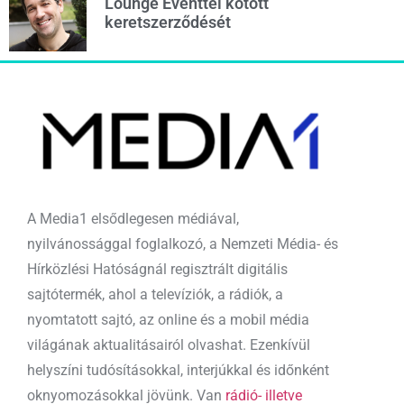
Lounge Eventtel kötött
keretszerződését
A Media1 elsődlegesen médiával,
nyilvánossággal foglalkozó, a Nemzeti Média- és
Hírközlési Hatóságnál regisztrált digitális
sajtótermék, ahol a televíziók, a rádiók, a
nyomtatott sajtó, az online és a mobil média
világának aktualitásairól olvashat. Ezenkívül
helyszíni tudósításokkal, interjúkkal és időnként
oknyomozásokkal jövünk. Van
rádió- illetve