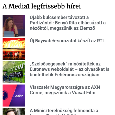
A Media1 legfrissebb hírei
Újabb kulcsember távozott a
Partizántól: Benyó Rita elbúcsúzott a
nézőktől, megszűnik az Elemző
Új Baywatch-sorozatot készít az RTL
„Szélsőségesnek” minősítették az
Euronews weboldalát – az olvasókat is
büntethetik Fehéroroszországban
Visszatér Magyarországra az AXN
Crime, megszűnik a Viasat Film
A Miniszterelnökség felmondta a