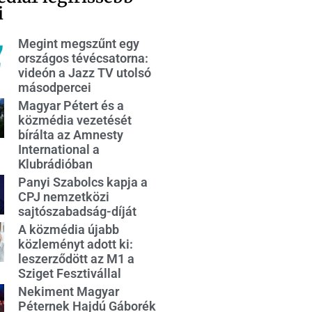
i
Megint megszűnt egy
országos tévécsatorna:
videón a Jazz TV utolsó
másodpercei
Magyar Pétert és a
közmédia vezetését
bírálta az Amnesty
International a
Klubrádióban
Panyi Szabolcs kapja a
CPJ nemzetközi
sajtószabadság-díját
A közmédia újabb
közleményt adott ki:
leszerződött az M1 a
Sziget Fesztivállal
Nekiment Magyar
Péternek Hajdú Gáborék