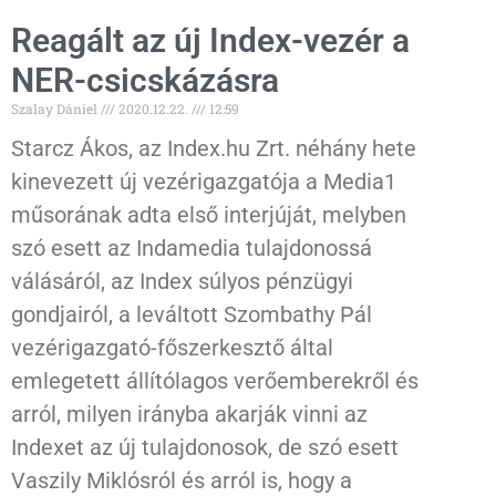
Reagált az új Index-vezér a
NER-csicskázásra
Szalay Dániel
2020.12.22.
12:59
Starcz Ákos, az Index.hu Zrt. néhány hete
kinevezett új vezérigazgatója a Media1
műsorának adta első interjúját, melyben
szó esett az Indamedia tulajdonossá
válásáról, az Index súlyos pénzügyi
gondjairól, a leváltott Szombathy Pál
vezérigazgató-főszerkesztő által
emlegetett állítólagos verőemberekről és
arról, milyen irányba akarják vinni az
Indexet az új tulajdonosok, de szó esett
Vaszily Miklósról és arról is, hogy a