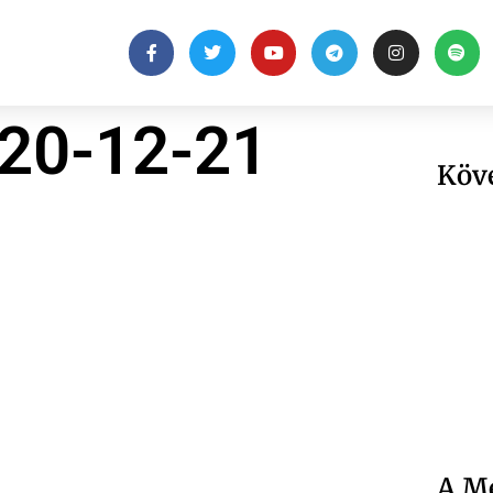
20-12-21
Köv
A Me