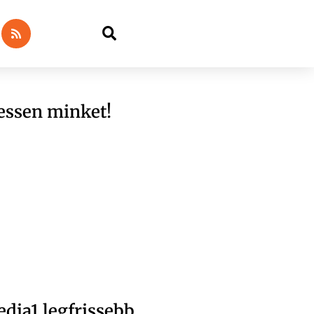
essen minket!
dia1 legfrissebb