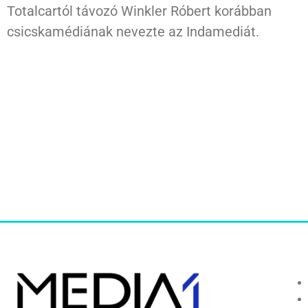
Totalcartól távozó Winkler Róbert korábban
csicskamédiának nevezte az Indamediát.