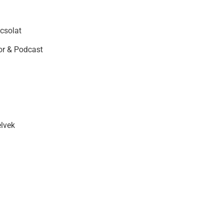
csolat
r & Podcast
elvek