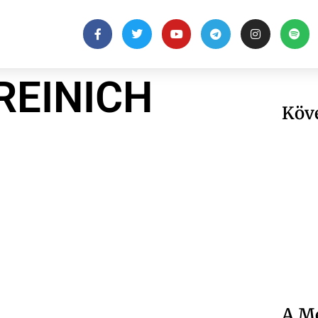
REINICH
Köv
A Me