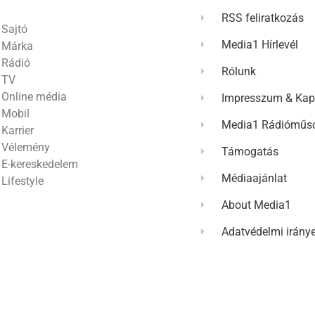
RSS feliratkozás
Sajtó
Media1 Hírlevél
Márka
Rádió
Rólunk
TV
Online média
Impresszum & Kap
Mobil
Media1 Rádióműso
Karrier
Vélemény
Támogatás
E-kereskedelem
Médiaajánlat
Lifestyle
About Media1
Adatvédelmi irány