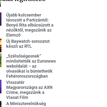
i
Újabb kulcsember
távozott a Partizántól:
Benyó Rita elbúcsúzott a
nézőktől, megszűnik az
Elemző
Új Baywatch-sorozatot
készít az RTL
„Szélsőségesnek”
minősítették az Euronews
weboldalát – az
olvasókat is büntethetik
Fehéroroszországban
Visszatér
Magyarországra az AXN
Crime, megszűnik a
Viasat Film
A Miniszterelnökség