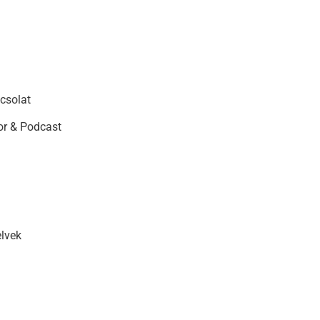
csolat
r & Podcast
elvek