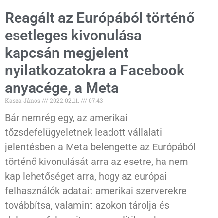
Reagált az Európából történő
esetleges kivonulása
kapcsán megjelent
nyilatkozatokra a Facebook
anyacége, a Meta
Kasza János
2022.02.11.
07:43
Bár nemrég egy, az amerikai
tőzsdefelügyeletnek leadott vállalati
jelentésben a Meta belengette az Európából
történő kivonulását arra az esetre, ha nem
kap lehetőséget arra, hogy az európai
felhasználók adatait amerikai szerverekre
továbbítsa, valamint azokon tárolja és