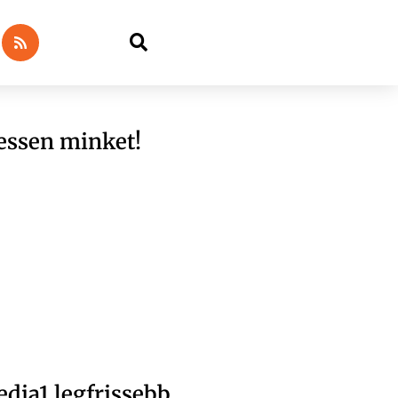
essen minket!
dia1 legfrissebb