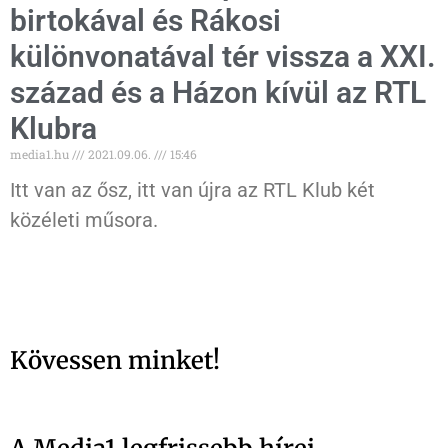
birtokával és Rákosi
különvonatával tér vissza a XXI.
század és a Házon kívül az RTL
Klubra
media1.hu
2021.09.06.
15:46
Itt van az ősz, itt van újra az RTL Klub két
közéleti műsora.
Kövessen minket!