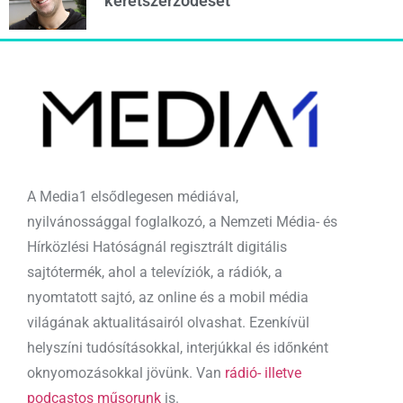
keretszerződését
A Media1 elsődlegesen médiával,
nyilvánossággal foglalkozó, a Nemzeti Média- és
Hírközlési Hatóságnál regisztrált digitális
sajtótermék, ahol a televíziók, a rádiók, a
nyomtatott sajtó, az online és a mobil média
világának aktualitásairól olvashat. Ezenkívül
helyszíni tudósításokkal, interjúkkal és időnként
oknyomozásokkal jövünk. Van
rádió- illetve
podcastos műsorunk
is.