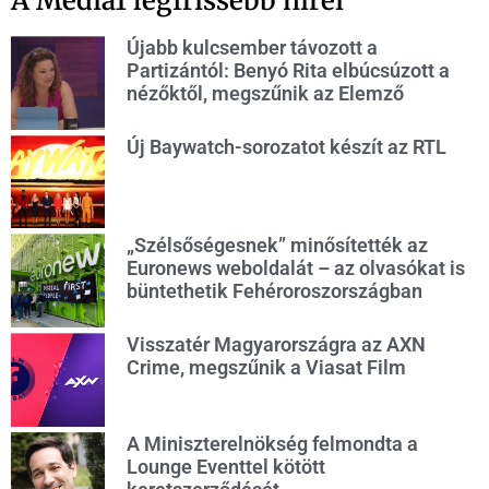
A Media1 legfrissebb hírei
Újabb kulcsember távozott a
Partizántól: Benyó Rita elbúcsúzott a
nézőktől, megszűnik az Elemző
Új Baywatch-sorozatot készít az RTL
„Szélsőségesnek” minősítették az
Euronews weboldalát – az olvasókat is
büntethetik Fehéroroszországban
Visszatér Magyarországra az AXN
Crime, megszűnik a Viasat Film
A Miniszterelnökség felmondta a
Lounge Eventtel kötött