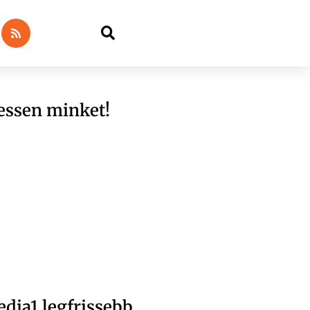
essen minket!
dia1 legfrissebb