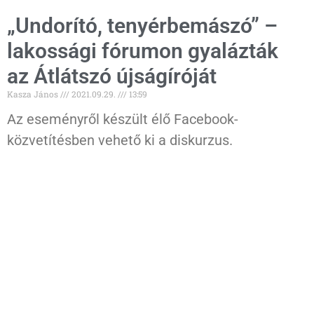
„Undorító, tenyérbemászó” –
lakossági fórumon gyalázták
az Átlátszó újságíróját
Kasza János
2021.09.29.
13:59
Az eseményről készült élő Facebook-
közvetítésben vehető ki a diskurzus.