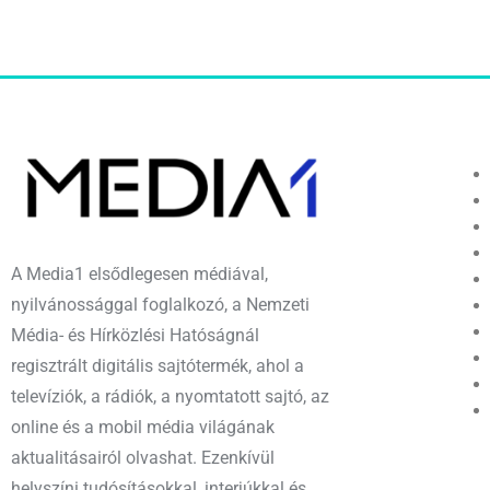
A Media1 elsődlegesen médiával,
nyilvánossággal foglalkozó, a Nemzeti
Média- és Hírközlési Hatóságnál
regisztrált digitális sajtótermék, ahol a
televíziók, a rádiók, a nyomtatott sajtó, az
online és a mobil média világának
aktualitásairól olvashat. Ezenkívül
helyszíni tudósításokkal, interjúkkal és