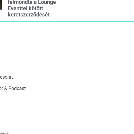
felmondta a Lounge
Eventtel kötött
keretszerződését
csolat
r & Podcast
elvek