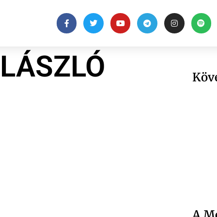
 LÁSZLÓ
Köv
A Me