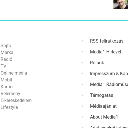
RSS feliratkozás
Sajtó
Media1 Hírlevél
Márka
Rádió
Rólunk
TV
Online média
Impresszum & Kap
Mobil
Media1 Rádióműso
Karrier
Vélemény
Támogatás
E-kereskedelem
Médiaajánlat
Lifestyle
About Media1
Adatvédelmi irány