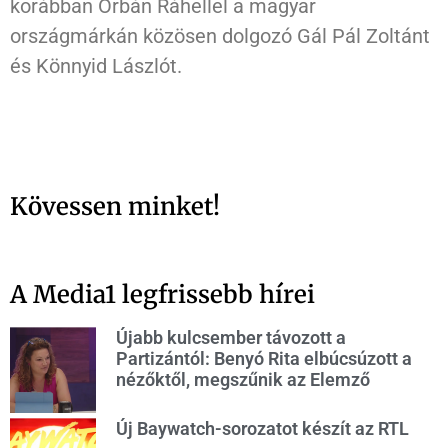
korábban Orbán Ráhellel a magyar
országmárkán közösen dolgozó Gál Pál Zoltánt
és Könnyid Lászlót.
Kövessen minket!
A Media1 legfrissebb hírei
Újabb kulcsember távozott a
Partizántól: Benyó Rita elbúcsúzott a
nézőktől, megszűnik az Elemző
Új Baywatch-sorozatot készít az RTL