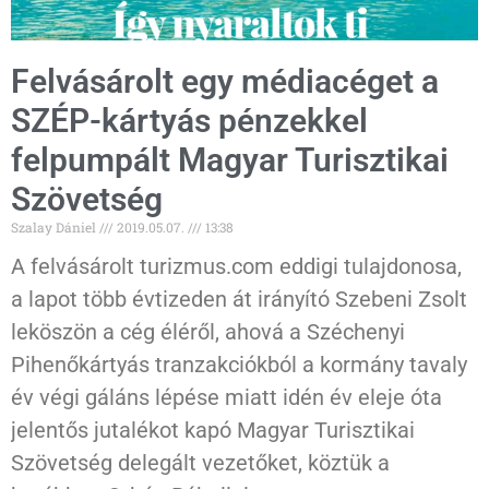
Felvásárolt egy médiacéget a
SZÉP-kártyás pénzekkel
felpumpált Magyar Turisztikai
Szövetség
Szalay Dániel
2019.05.07.
13:38
A felvásárolt turizmus.com eddigi tulajdonosa,
a lapot több évtizeden át irányító Szebeni Zsolt
leköszön a cég éléről, ahová a Széchenyi
Pihenőkártyás tranzakciókból a kormány tavaly
év végi gáláns lépése miatt idén év eleje óta
jelentős jutalékot kapó Magyar Turisztikai
Szövetség delegált vezetőket, köztük a