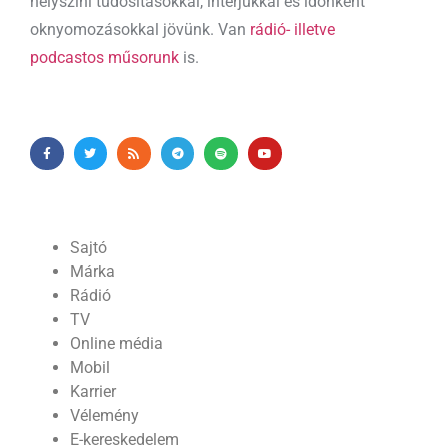
helyszíni tudósításokkal, interjúkkal és időnként
oknyomozásokkal jövünk. Van
rádió- illetve
podcastos műsorunk
is.
Sajtó
Márka
Rádió
TV
Online média
Mobil
Karrier
Vélemény
E-kereskedelem