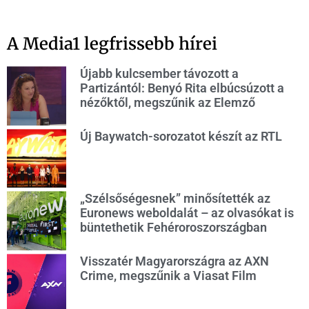
A Media1 legfrissebb hírei
Újabb kulcsember távozott a
Partizántól: Benyó Rita elbúcsúzott a
nézőktől, megszűnik az Elemző
Új Baywatch-sorozatot készít az RTL
„Szélsőségesnek” minősítették az
Euronews weboldalát – az olvasókat is
büntethetik Fehéroroszországban
Visszatér Magyarországra az AXN
Crime, megszűnik a Viasat Film