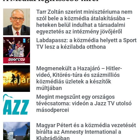
Tarr Zoltán szerint minisztériuma nem
szól bele a közmédia átalakításába –
heteken belül indulhat a társadalmi
egyeztetés az intézmény jövőjéről
Labdapassz: a közmédia helyett a Sport
TV lesz a kézilabda otthona
Megmenekült a Hazajáró – Hitler-
videó, Kitörés-túra és százmilliós
közmédiás üzletek a készítők
múltjában
Megint megszűnt egy országos
tévécsatorna: videón a Jazz TV utolsó
másodpercei
Magyar Pétert és a közmédia vezetését
bírálta az Amnesty International a
Klubrádióban