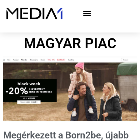
A Media1 médiaajánlata politikai hirdetőknek– országgyűlési választás 2026
MAGYAR PIAC
Megérkezett a Born2be, újabb