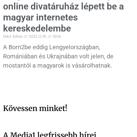
online divatáruház lépett be a
magyar internetes
kereskedelembe
Fekő Ádám
2022.11.18.
15:04
A Born2be eddig Lengyelországban,
Romániában és Ukrajnában volt jelen, de
mostantól a magyarok is vásárolhatnak.
Kövessen minket!
A Media1 legfrissebb hírei