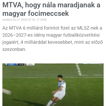
MTVA, hogy nála maradjanak a
magyar focimeccsek
media1.hu
2026.07.16.
15:45
Az MTVA 6 milliárd forintot fizet az MLSZ-nek a
2026–2027-es idény magyar futballközvetítési
jogaiért, 4 milliárddal kevesebbet, mint az előző
szezonban.