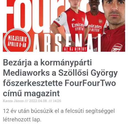
Bezárja a kormánypárti
Mediaworks a Szöllősi György
főszerkesztette FourFourTwo
című magazint
Kasza János
2022.04.08.
14:26
12 év után búcsúzik el a felcsúti segítséggel
létrehozott lap.