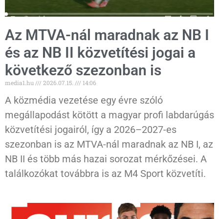
Az MTVA-nál maradnak az NB I
és az NB II közvetítési jogai a
következő szezonban is
media1.hu
2026.07.15.
14:06
A közmédia vezetése egy évre szóló
megállapodást kötött a magyar profi labdarúgás
közvetítési jogairól, így a 2026–2027-es
szezonban is az MTVA-nál maradnak az NB I, az
NB II és több más hazai sorozat mérkőzései. A
találkozókat továbbra is az M4 Sport közvetíti.