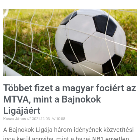
Többet fizet a magyar fociért az
MTVA, mint a Bajnokok
Ligájáért
Kasza János
2021.12.03.
10:08
A Bajnokok Ligája három idényének közvetítési
joga kerül annyiba, mint a hazai NB1 egyetlen