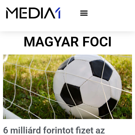
A Media1 médiaajánlata politikai hirdetőknek– országgyűlési választás 2026
MAGYAR FOCI
6 milliárd forintot fizet az