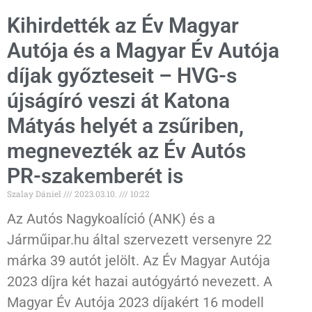
Kihirdették az Év Magyar
Autója és a Magyar Év Autója
díjak győzteseit – HVG-s
újságíró veszi át Katona
Mátyás helyét a zsűriben,
megnevezték az Év Autós
PR-szakemberét is
Szalay Dániel
2023.03.10.
10:22
Az Autós Nagykoalíció (ANK) és a
Járműipar.hu által szervezett versenyre 22
márka 39 autót jelölt. Az Év Magyar Autója
2023 díjra két hazai autógyártó nevezett. A
Magyar Év Autója 2023 díjakért 16 modell