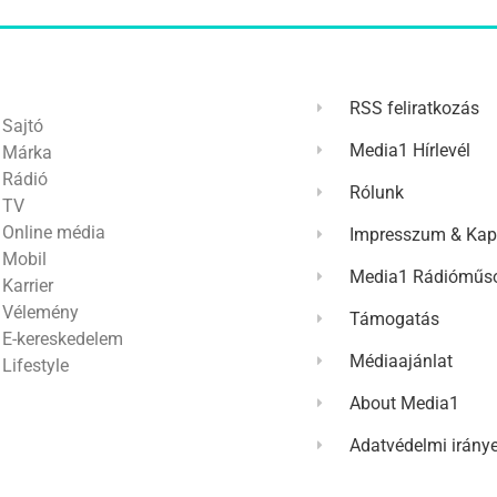
RSS feliratkozás
Sajtó
Media1 Hírlevél
Márka
Rádió
Rólunk
TV
Online média
Impresszum & Kap
Mobil
Media1 Rádióműso
Karrier
Vélemény
Támogatás
E-kereskedelem
Médiaajánlat
Lifestyle
About Media1
Adatvédelmi irány