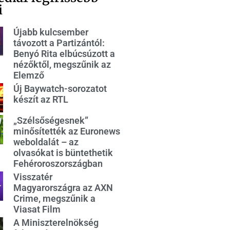
i
Újabb kulcsember
távozott a Partizántól:
Benyó Rita elbúcsúzott a
nézőktől, megszűnik az
Elemző
Új Baywatch-sorozatot
készít az RTL
„Szélsőségesnek”
minősítették az Euronews
weboldalát – az
olvasókat is büntethetik
Fehéroroszországban
Visszatér
Magyarországra az AXN
Crime, megszűnik a
Viasat Film
A Miniszterelnökség