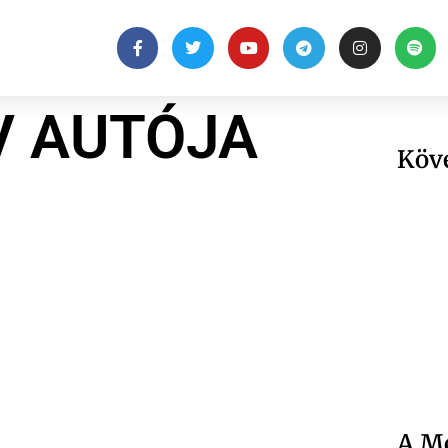
V AUTÓJA
Köv
A Me