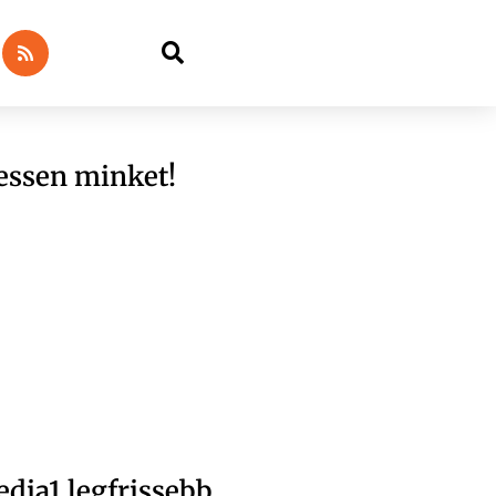
essen minket!
dia1 legfrissebb