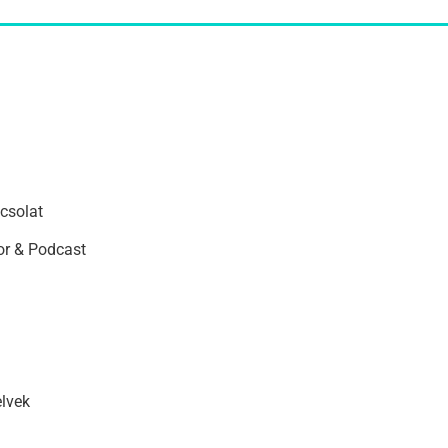
csolat
r & Podcast
elvek