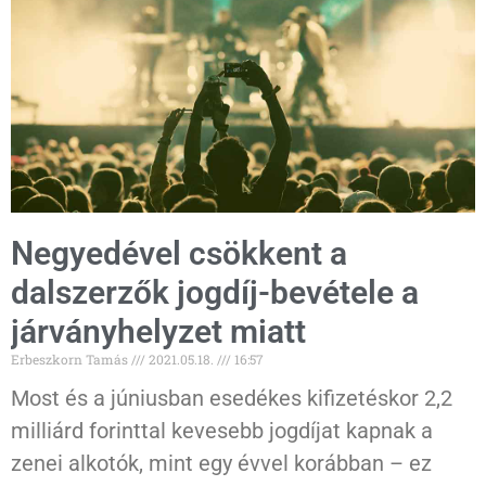
Negyedével csökkent a
dalszerzők jogdíj-bevétele a
járványhelyzet miatt
Erbeszkorn Tamás
2021.05.18.
16:57
Most és a júniusban esedékes kifizetéskor 2,2
milliárd forinttal kevesebb jogdíjat kapnak a
zenei alkotók, mint egy évvel korábban – ez