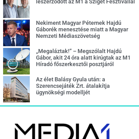
leszerződött az M1 a Sziget Fesztivállal
Nekiment Magyar Péternek Hajdú
Gáborék menesztése miatt a Magyar
Nemzeti Médiaszövetség
„Megaláztak!” – Megszólalt Hajdú
Gábor, akit 24 óra alatt kirúgtak az M1
Híradó főszerkesztői posztjáról
Az élet Balásy Gyula után: a
Szerencsejáték Zrt. átalakítja
ügynökségi modelljét