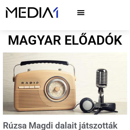
A Media1 médiaajánlata politikai hirdetőknek– országgyűlési választás 2026
MAGYAR ELŐADÓK
Rúzsa Magdi dalait játszották