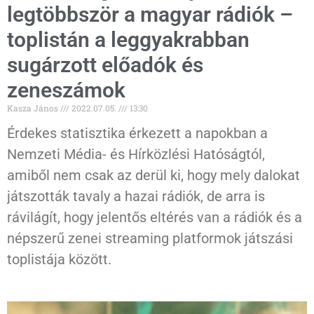
legtöbbször a magyar rádiók –
toplistán a leggyakrabban
sugárzott előadók és
zeneszámok
Kasza János
2022.07.05.
13:30
Érdekes statisztika érkezett a napokban a
Nemzeti Média- és Hírközlési Hatóságtól,
amiből nem csak az derül ki, hogy mely dalokat
játszották tavaly a hazai rádiók, de arra is
rávilágít, hogy jelentős eltérés van a rádiók és a
népszerű zenei streaming platformok játszási
toplistája között.