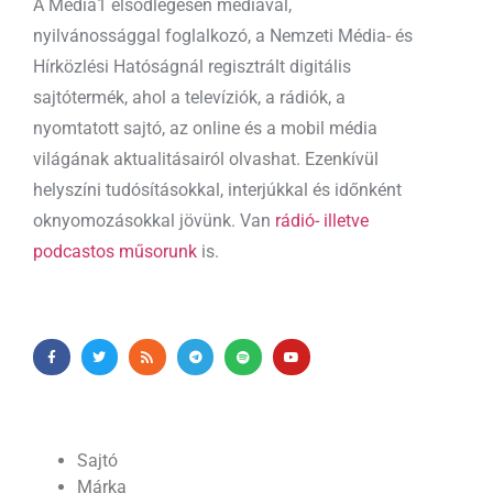
A Media1 elsődlegesen médiával,
nyilvánossággal foglalkozó, a Nemzeti Média- és
Hírközlési Hatóságnál regisztrált digitális
sajtótermék, ahol a televíziók, a rádiók, a
nyomtatott sajtó, az online és a mobil média
világának aktualitásairól olvashat. Ezenkívül
helyszíni tudósításokkal, interjúkkal és időnként
oknyomozásokkal jövünk. Van
rádió- illetve
podcastos műsorunk
is.
Sajtó
Márka