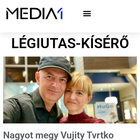
A Media1 médiaajánlata politikai hirdetőknek– országgyűlési választás 2026
LÉGIUTAS-KÍSÉRŐ
Nagyot megy Vujity Tvrtko