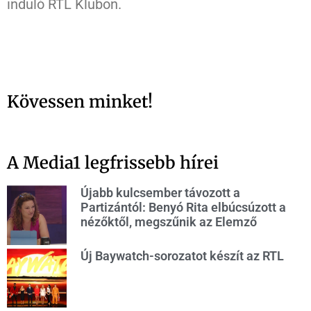
induló RTL Klubon.
Kövessen minket!
A Media1 legfrissebb hírei
Újabb kulcsember távozott a
Partizántól: Benyó Rita elbúcsúzott a
nézőktől, megszűnik az Elemző
Új Baywatch-sorozatot készít az RTL