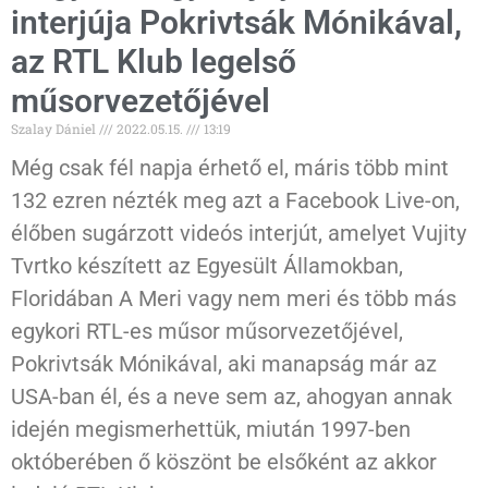
interjúja Pokrivtsák Mónikával,
az RTL Klub legelső
műsorvezetőjével
Szalay Dániel
2022.05.15.
13:19
Még csak fél napja érhető el, máris több mint
132 ezren nézték meg azt a Facebook Live-on,
élőben sugárzott videós interjút, amelyet Vujity
Tvrtko készített az Egyesült Államokban,
Floridában A Meri vagy nem meri és több más
egykori RTL-es műsor műsorvezetőjével,
Pokrivtsák Mónikával, aki manapság már az
USA-ban él, és a neve sem az, ahogyan annak
idején megismerhettük, miután 1997-ben
októberében ő köszönt be elsőként az akkor