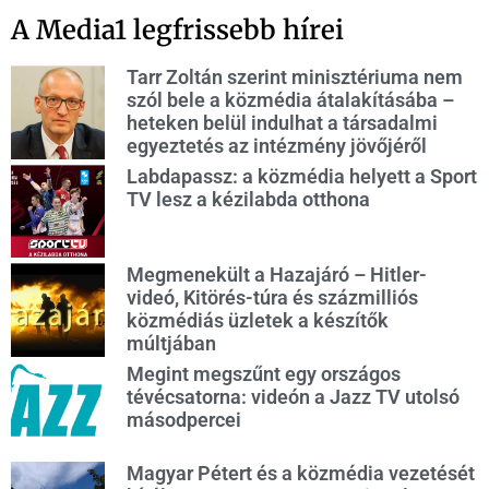
A Media1 legfrissebb hírei
Tarr Zoltán szerint minisztériuma nem
szól bele a közmédia átalakításába –
heteken belül indulhat a társadalmi
egyeztetés az intézmény jövőjéről
Labdapassz: a közmédia helyett a Sport
TV lesz a kézilabda otthona
Megmenekült a Hazajáró – Hitler-
videó, Kitörés-túra és százmilliós
közmédiás üzletek a készítők
múltjában
Megint megszűnt egy országos
tévécsatorna: videón a Jazz TV utolsó
másodpercei
Magyar Pétert és a közmédia vezetését