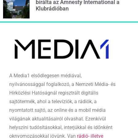
bírálta az Amnesty International a
Klubrádióban
A Media1 elsődlegesen médiával,
nyilvánossággal foglalkozó, a Nemzeti Média- és
Hírközlési Hatóságnál regisztrált digitális
sajtótermék, ahol a televíziók, a rádiók, a
nyomtatott sajtó, az online és a mobil média
világának aktualitásairól olvashat. Ezenkívül
helyszíni tudósításokkal, interjúkkal és időnként
oknyomozásokkal jövünk. Van
rádió- illetve