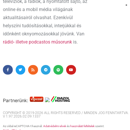
televíziók, a rádiók, a nyomtatott sajtó, az
online és a mobil média világának
aktualitásairól olvashat. Ezenkívül
helyszíni tudósításokkal, interjúkkal és
időnként oknyomozásokkal jövünk. Van
rádió- illetve podcastos műsorunk
is.
Partnerünk:
COPYRIGHT © 2019-2026 ALL RIGHTS RESERVED / MINDEN JOG FENNTARTVA. M
V 1.97.2026.02.09.1337
Az oldal reCAPTCHA-t használ.
Adatvédelmi elvek
és
használati feltételek
szerint.