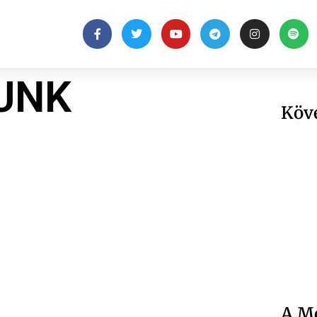
UNK
Köv
A Me