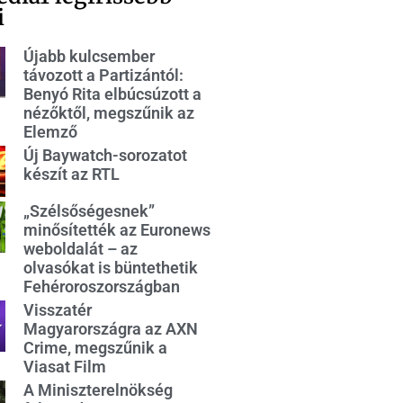
i
Újabb kulcsember
távozott a Partizántól:
Benyó Rita elbúcsúzott a
nézőktől, megszűnik az
Elemző
Új Baywatch-sorozatot
készít az RTL
„Szélsőségesnek”
minősítették az Euronews
weboldalát – az
olvasókat is büntethetik
Fehéroroszországban
Visszatér
Magyarországra az AXN
Crime, megszűnik a
Viasat Film
A Miniszterelnökség