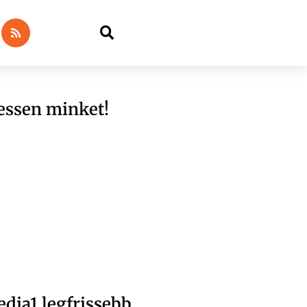
essen minket!
dia1 legfrissebb