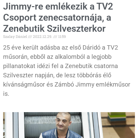
Jimmy-re emlékezik a TV2
Csoport zenecsatornája, a
Zenebutik Szilveszterkor
Szalay Dániel
2022.12.29.
11:59
25 éve került adásba az első Dáridó a TV2
műsorán, ebből az alkalomból a legjobb
pillanatokat idézi fel a Zenebutik csatorna
Szilveszter napján, de lesz többórás élő
kívánságműsor és Zámbó Jimmy emlékműsor
is.