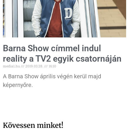
Barna Show címmel indul
reality a TV2 egyik csatornáján
media1.hu
2019.03.28.
16:10
A Barna Show április végén kerül majd
képernyőre.
Kövessen minket!