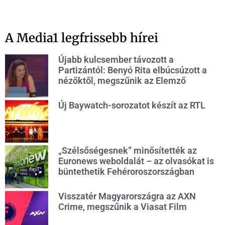
A Media1 legfrissebb hírei
Újabb kulcsember távozott a
Partizántól: Benyó Rita elbúcsúzott a
nézőktől, megszűnik az Elemző
Új Baywatch-sorozatot készít az RTL
„Szélsőségesnek” minősítették az
Euronews weboldalát – az olvasókat is
büntethetik Fehéroroszországban
Visszatér Magyarországra az AXN
Crime, megszűnik a Viasat Film