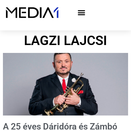
A Media1 médiaajánlata politikai hirdetőknek– országgyűlési választás 2026
LAGZI LAJCSI
A 25 éves Dáridóra és Zámbó