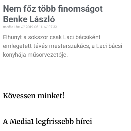
Nem főz több finomságot
Benke László
media1.hu
2019.06.11.
07:32
Elhunyt a sokszor csak Laci bácsiként
emlegetett tévés mesterszakács, a Laci bácsi
konyhája műsorvezetője.
Kövessen minket!
A Media1 legfrissebb hírei