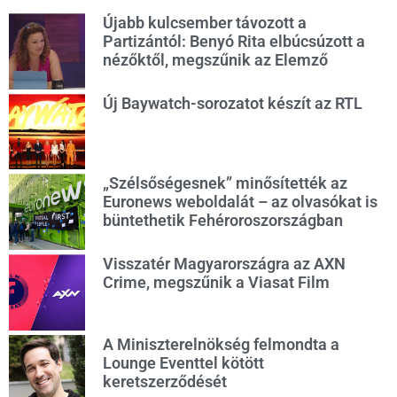
Újabb kulcsember távozott a
Partizántól: Benyó Rita elbúcsúzott a
nézőktől, megszűnik az Elemző
Új Baywatch-sorozatot készít az RTL
„Szélsőségesnek” minősítették az
Euronews weboldalát – az olvasókat is
büntethetik Fehéroroszországban
Visszatér Magyarországra az AXN
Crime, megszűnik a Viasat Film
A Miniszterelnökség felmondta a
Lounge Eventtel kötött
keretszerződését