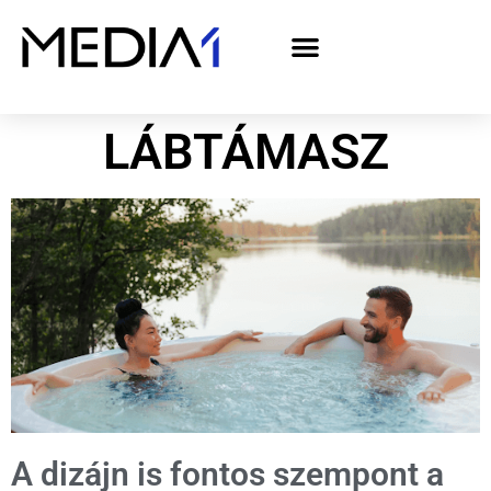
A Media1 médiaajánlata politikai hirdetőknek– országgyűlési választás 2026
LÁBTÁMASZ
A dizájn is fontos szempont a