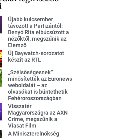
i
Újabb kulcsember
távozott a Partizántól:
Benyó Rita elbúcsúzott a
nézőktől, megszűnik az
Elemző
Új Baywatch-sorozatot
készít az RTL
„Szélsőségesnek”
minősítették az Euronews
weboldalát – az
olvasókat is büntethetik
Fehéroroszországban
Visszatér
Magyarországra az AXN
Crime, megszűnik a
Viasat Film
A Miniszterelnökség