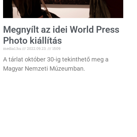
Megnyílt az idei World Press
Photo kiállítás
media1.hu
2022.09.23.
15:09
A tárlat október 30-ig tekinthető meg a
Magyar Nemzeti Múzeumban.