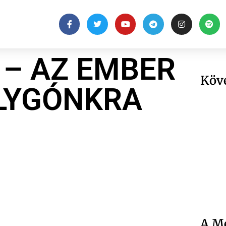
– AZ EMBER
Köv
LYGÓNKRA
A Me