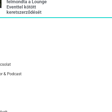
felmondta a Lounge
Eventtel kötött
keretszerződését
csolat
r & Podcast
elvek