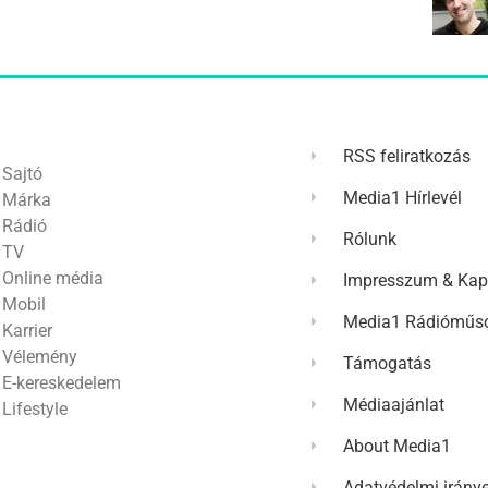
RSS feliratkozás
Sajtó
Media1 Hírlevél
Márka
Rádió
Rólunk
TV
Online média
Impresszum & Kap
Mobil
Media1 Rádióműso
Karrier
Vélemény
Támogatás
E-kereskedelem
Médiaajánlat
Lifestyle
About Media1
Adatvédelmi irány