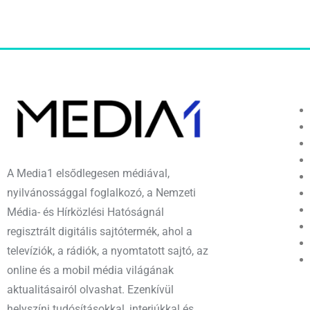
A Media1 elsődlegesen médiával,
nyilvánossággal foglalkozó, a Nemzeti
Média- és Hírközlési Hatóságnál
regisztrált digitális sajtótermék, ahol a
televíziók, a rádiók, a nyomtatott sajtó, az
online és a mobil média világának
aktualitásairól olvashat. Ezenkívül
helyszíni tudósításokkal, interjúkkal és