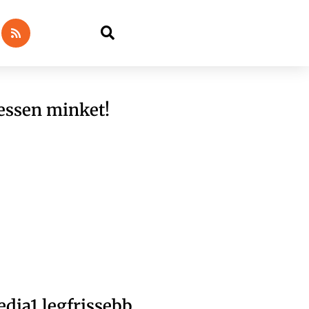
essen minket!
dia1 legfrissebb