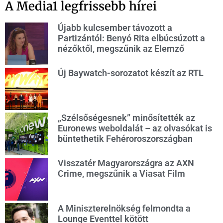
A Media1 legfrissebb hírei
Újabb kulcsember távozott a
Partizántól: Benyó Rita elbúcsúzott a
nézőktől, megszűnik az Elemző
Új Baywatch-sorozatot készít az RTL
„Szélsőségesnek” minősítették az
Euronews weboldalát – az olvasókat is
büntethetik Fehéroroszországban
Visszatér Magyarországra az AXN
Crime, megszűnik a Viasat Film
A Miniszterelnökség felmondta a
Lounge Eventtel kötött