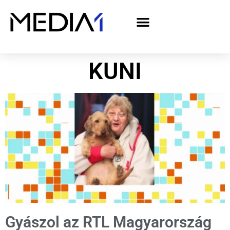
A Media1 médiaajánlata politikai hirdetőknek– országgyűlési választás 2026
KUNI
Gyászol az RTL Magyarország