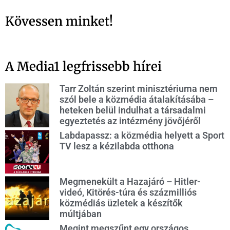
Kövessen minket!
A Media1 legfrissebb hírei
Tarr Zoltán szerint minisztériuma nem
szól bele a közmédia átalakításába –
heteken belül indulhat a társadalmi
egyeztetés az intézmény jövőjéről
Labdapassz: a közmédia helyett a Sport
TV lesz a kézilabda otthona
Megmenekült a Hazajáró – Hitler-
videó, Kitörés-túra és százmilliós
közmédiás üzletek a készítők
múltjában
Megint megszűnt egy országos