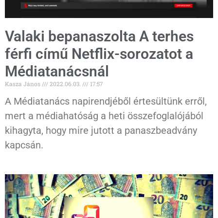
Valaki bepanaszolta A terhes
férfi című Netflix-sorozatot a
Médiatanácsnál
Kasza János
2022.06.03.
17:57
A Médiatanács napirendjéből értesültünk erről,
mert a médiahatóság a heti összefoglalójából
kihagyta, hogy mire jutott a panaszbeadvány
kapcsán.