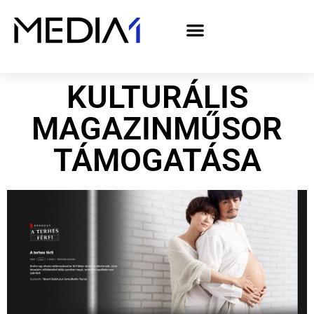
A Media1 médiaajánlata politikai hirdetőknek– országgyűlési választás 2026
KULTURÁLIS
MAGAZINMŰSOR
TÁMOGATÁSA