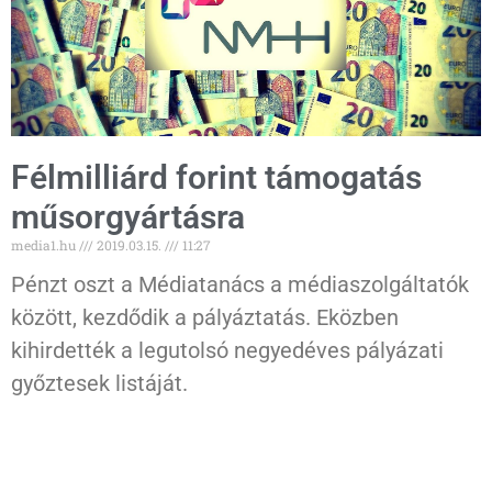
Félmilliárd forint támogatás
műsorgyártásra
media1.hu
2019.03.15.
11:27
Pénzt oszt a Médiatanács a médiaszolgáltatók
között, kezdődik a pályáztatás. Eközben
kihirdették a legutolsó negyedéves pályázati
győztesek listáját.