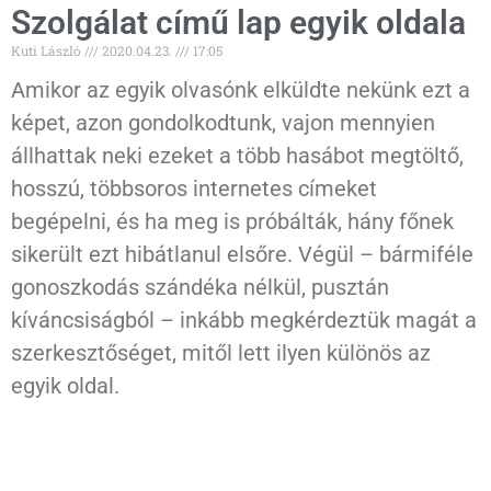
Szolgálat című lap egyik oldala
Kuti László
2020.04.23.
17:05
Amikor az egyik olvasónk elküldte nekünk ezt a
képet, azon gondolkodtunk, vajon mennyien
állhattak neki ezeket a több hasábot megtöltő,
hosszú, többsoros internetes címeket
begépelni, és ha meg is próbálták, hány főnek
sikerült ezt hibátlanul elsőre. Végül – bármiféle
gonoszkodás szándéka nélkül, pusztán
kíváncsiságból – inkább megkérdeztük magát a
szerkesztőséget, mitől lett ilyen különös az
egyik oldal.