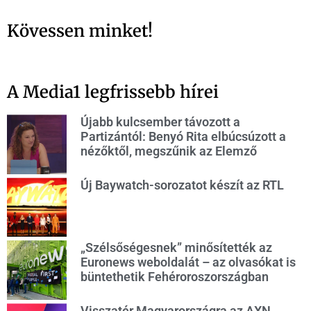
Kövessen minket!
A Media1 legfrissebb hírei
Újabb kulcsember távozott a
Partizántól: Benyó Rita elbúcsúzott a
nézőktől, megszűnik az Elemző
Új Baywatch-sorozatot készít az RTL
„Szélsőségesnek” minősítették az
Euronews weboldalát – az olvasókat is
büntethetik Fehéroroszországban
Visszatér Magyarországra az AXN