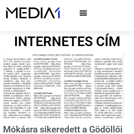
A Media1 médiaajánlata politikai hirdetőknek– országgyűlési választás 2026
INTERNETES CÍM
Mókásra sikeredett a Gödöllői