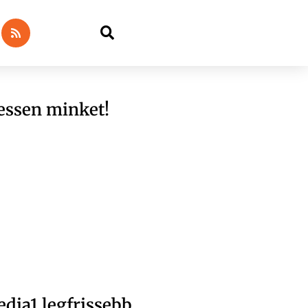
essen minket!
dia1 legfrissebb