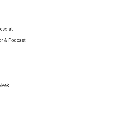
csolat
r & Podcast
elvek