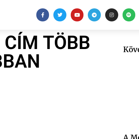
 CÍM TÖBB
Köv
BBAN
A Me