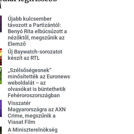
i
Újabb kulcsember
távozott a Partizántól:
Benyó Rita elbúcsúzott a
nézőktől, megszűnik az
Elemző
Új Baywatch-sorozatot
készít az RTL
„Szélsőségesnek”
minősítették az Euronews
weboldalát – az
olvasókat is büntethetik
Fehéroroszországban
Visszatér
Magyarországra az AXN
Crime, megszűnik a
Viasat Film
A Miniszterelnökség