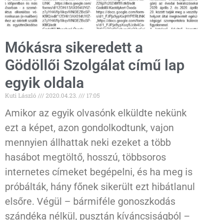
Mókásra sikeredett a
Gödöllői Szolgálat című lap
egyik oldala
Kuti László
2020.04.23.
17:05
Amikor az egyik olvasónk elküldte nekünk
ezt a képet, azon gondolkodtunk, vajon
mennyien állhattak neki ezeket a több
hasábot megtöltő, hosszú, többsoros
internetes címeket begépelni, és ha meg is
próbálták, hány főnek sikerült ezt hibátlanul
elsőre. Végül – bármiféle gonoszkodás
szándéka nélkül, pusztán kíváncsiságból –