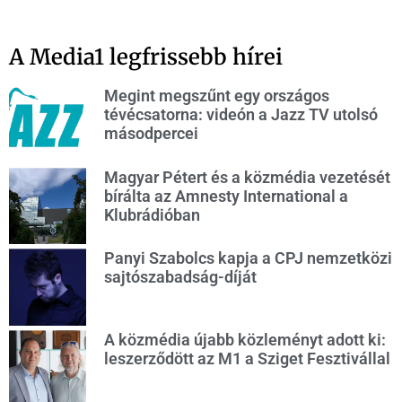
A Media1 legfrissebb hírei
Megint megszűnt egy országos
tévécsatorna: videón a Jazz TV utolsó
másodpercei
Magyar Pétert és a közmédia vezetését
bírálta az Amnesty International a
Klubrádióban
Panyi Szabolcs kapja a CPJ nemzetközi
sajtószabadság-díját
A közmédia újabb közleményt adott ki:
leszerződött az M1 a Sziget Fesztivállal