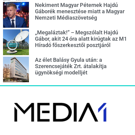
Nekiment Magyar Péternek Hajdú
Gáborék menesztése miatt a Magyar
Nemzeti Médiaszövetség
„Megaláztak!” – Megszólalt Hajdú
Gábor, akit 24 óra alatt kirúgtak az M1
Híradó főszerkesztői posztjáról
Az élet Balásy Gyula után: a
Szerencsejáték Zrt. átalakítja
ügynökségi modelljét