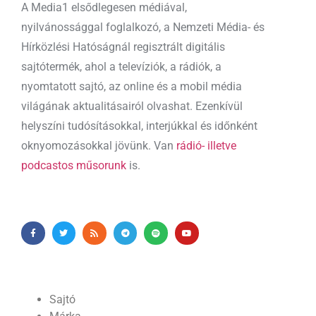
A Media1 elsődlegesen médiával,
nyilvánossággal foglalkozó, a Nemzeti Média- és
Hírközlési Hatóságnál regisztrált digitális
sajtótermék, ahol a televíziók, a rádiók, a
nyomtatott sajtó, az online és a mobil média
világának aktualitásairól olvashat. Ezenkívül
helyszíni tudósításokkal, interjúkkal és időnként
oknyomozásokkal jövünk. Van
rádió- illetve
podcastos műsorunk
is.
Sajtó