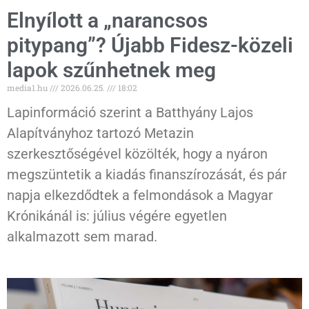
Elnyílott a „narancsos
pitypang”? Újabb Fidesz-közeli
lapok szűnhetnek meg
media1.hu
2026.06.25.
18:02
Lapinformáció szerint a Batthyány Lajos
Alapítványhoz tartozó Metazin
szerkesztőségével közölték, hogy a nyáron
megszüntetik a kiadás finanszírozását, és pár
napja elkezdődtek a felmondások a Magyar
Krónikánál is: július végére egyetlen
alkalmazott sem marad.