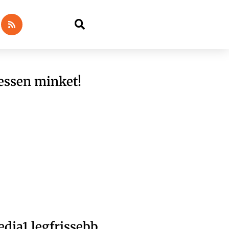
essen minket!
dia1 legfrissebb