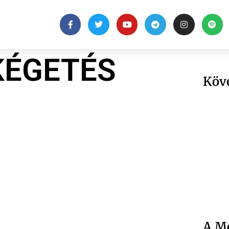
KÉGETÉS
Köv
A Me