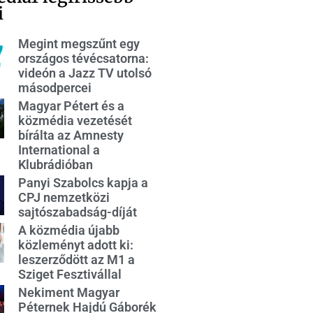
i
Megint megszűnt egy
országos tévécsatorna:
videón a Jazz TV utolsó
másodpercei
Magyar Pétert és a
közmédia vezetését
bírálta az Amnesty
International a
Klubrádióban
Panyi Szabolcs kapja a
CPJ nemzetközi
sajtószabadság-díját
A közmédia újabb
közleményt adott ki:
leszerződött az M1 a
Sziget Fesztivállal
Nekiment Magyar
Péternek Hajdú Gáborék