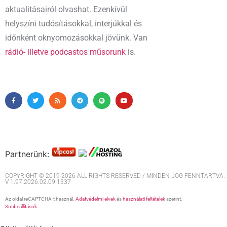
aktualitásairól olvashat. Ezenkívül
helyszíni tudósításokkal, interjúkkal és
időnként oknyomozásokkal jövünk. Van
rádió- illetve podcastos műsorunk
is.
Partnerünk:
COPYRIGHT © 2019-2026 ALL RIGHTS RESERVED / MINDEN JOG FENNTARTVA. M
V 1.97.2026.02.09.1337
Az oldal reCAPTCHA-t használ.
Adatvédelmi elvek
és
használati feltételek
szerint.
Sütibeállítások