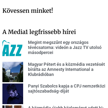
Kövessen minket!
A Media1 legfrissebb hírei
Megint megszűnt egy országos
tévécsatorna: videón a Jazz TV utolsó
másodpercei
Magyar Pétert és a közmédia vezetését
bírálta az Amnesty International a
Klubrádióban
Panyi Szabolcs kapja a CPJ nemzetközi
sajtószabadság-díját
A közmédia újabb közleményt adott ki: