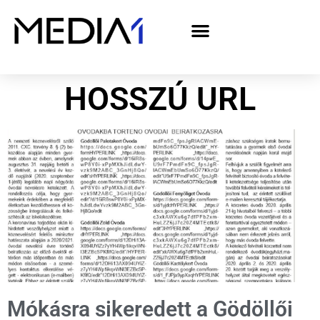
A Media1 médiaajánlata politikai hirdetőknek– országgyűlési választás 2026
HOSSZÚ URL
Mókásra sikeredett a Gödöllői