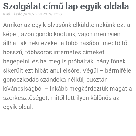
Szolgálat című lap egyik oldala
Kuti László
2020.04.23.
17:05
Amikor az egyik olvasónk elküldte nekünk ezt a
képet, azon gondolkodtunk, vajon mennyien
állhattak neki ezeket a több hasábot megtöltő,
hosszú, többsoros internetes címeket
begépelni, és ha meg is próbálták, hány főnek
sikerült ezt hibátlanul elsőre. Végül – bármiféle
gonoszkodás szándéka nélkül, pusztán
kíváncsiságból – inkább megkérdeztük magát a
szerkesztőséget, mitől lett ilyen különös az
egyik oldal.