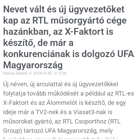
Nevet vált és új ügyvezetőket
kap az RTL műsorgyártó cége
hazánkban, az X-Faktort is
készítő, de már a
konkurenciának is dolgozó UFA
Magyarország
Szalay Dániel
2024.10.30.
17:32
Új néven, új arculattal és új ügyvezetőkkel
folytatja tovább működését a például az RTL-es
X-Faktort és az Álommelót is készítő, de egy
ideje már a TV2-nek és a Viasat3-nak is
műsorokat gyártó, az RTL Csoporthoz (RTL
Group) tartozó UFA Magyarország, mely