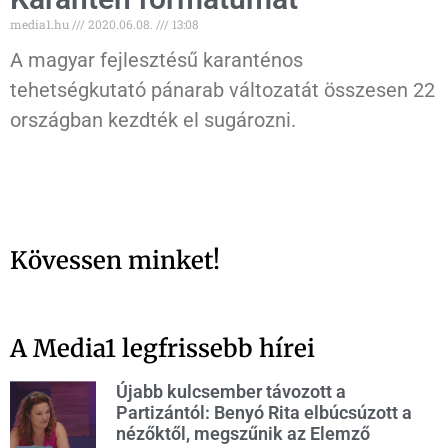
media1.hu
2020.06.08.
13:08
A magyar fejlesztésű karanténos
tehetségkutató pánarab változatát összesen 22
országban kezdték el sugározni.
Kövessen minket!
A Media1 legfrissebb hírei
Újabb kulcsember távozott a
Partizántól: Benyó Rita elbúcsúzott a
nézőktől, megszűnik az Elemző