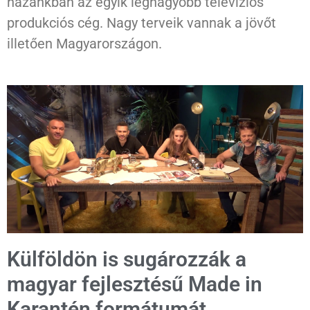
hazánkban az egyik legnagyobb televíziós
produkciós cég. Nagy terveik vannak a jövőt
illetően Magyarországon.
Külföldön is sugározzák a
magyar fejlesztésű Made in
Karantén formátumát