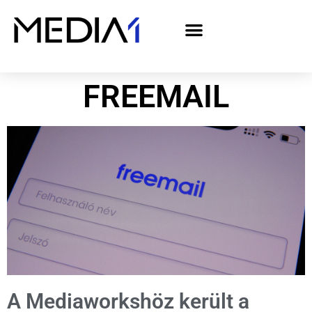
A Media1 médiaajánlata politikai hirdetőknek– országgyűlési választás 2026
FREEMAIL
A Mediaworkshöz került a