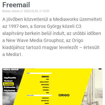
Freemail
Kasza János
2022.10.03.
12:33
A jövőben közvetlenül a Mediaworks üzemelteti
az 1997-ben, a Soros György közeli C3
alapítvány berkein belül indult, az utóbbi időben
a New Wave Media Grouphoz, az Origo
kiadójához tartozó magyar levelezőt – értesült
a Media1.