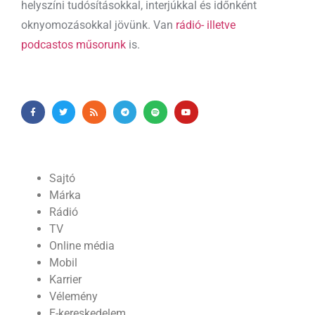
helyszíni tudósításokkal, interjúkkal és időnként
oknyomozásokkal jövünk. Van
rádió- illetve
podcastos műsorunk
is.
Sajtó
Márka
Rádió
TV
Online média
Mobil
Karrier
Vélemény
E-kereskedelem