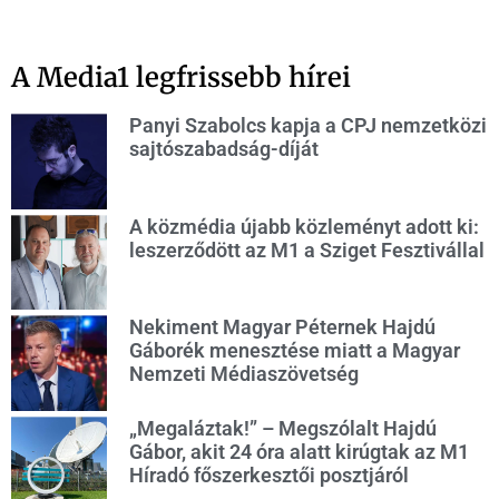
A Media1 legfrissebb hírei
Panyi Szabolcs kapja a CPJ nemzetközi
sajtószabadság-díját
A közmédia újabb közleményt adott ki:
leszerződött az M1 a Sziget Fesztivállal
Nekiment Magyar Péternek Hajdú
Gáborék menesztése miatt a Magyar
Nemzeti Médiaszövetség
„Megaláztak!” – Megszólalt Hajdú
Gábor, akit 24 óra alatt kirúgtak az M1
Híradó főszerkesztői posztjáról