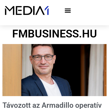
A Media1 médiaajánlata politikai hirdetőknek– országgyűlési választás 2026
FMBUSINESS.HU
Távozott az Armadillo operatív