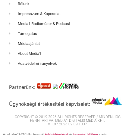
Rólunk
Impresszum & Kapcsolat
Media1 Rádióműsor & Podcast
Támogatás
Médiaajánlat
About Media1
Adatvédelmi irányelvek
Partnerünk:
Ügynökségi értékesítési képviselet:
COPYRIGHT © 2019-2026 ALL RIGHTS RESERVED / MINDEN JOG
FENNTARTVA. MEDIA1 DIGITÁLIS MÉDIA KFT.
V 1.97.2026.02.09.1337
Az oldal reCAPTCHA-t használ.
Adatvédelmi elvek
és
használati feltételek
szerint.