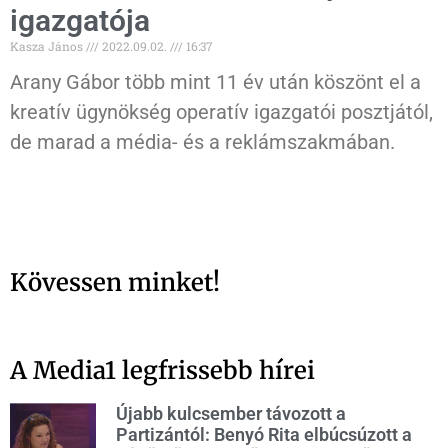
igazgatója
Kasza János
2022.09.02.
16:37
Arany Gábor több mint 11 év után köszönt el a
kreatív ügynökség operatív igazgatói posztjától,
de marad a média- és a reklámszakmában.
Kövessen minket!
A Media1 legfrissebb hírei
Újabb kulcsember távozott a
Partizántól: Benyó Rita elbúcsúzott a