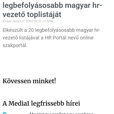
legbefolyásosabb magyar hr-
vezető toplistáját
Kasza János
2022.06.15.
13:54
Elkészült a 20 legbefolyásosabb magyar hr-
vezető listájával a HR Portál nevű online
szakportál.
Kövessen minket!
A Media1 legfrissebb hírei