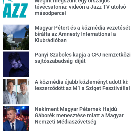
Megint megszűnt egy országos
tévécsatorna: videón a Jazz TV utolsó
másodpercei
Magyar Pétert és a közmédia vezetését
bírálta az Amnesty International a
Klubrádióban
Panyi Szabolcs kapja a CPJ nemzetközi
sajtószabadság-díját
A közmédia újabb közleményt adott ki:
leszerződött az M1 a Sziget Fesztivállal
Nekiment Magyar Péternek Hajdú
Gáborék menesztése miatt a Magyar
Nemzeti Médiaszövetség