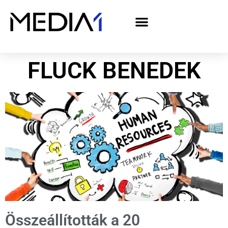
A Media1 médiaajánlata politikai hirdetőknek– országgyűlési választás 2026
FLUCK BENEDEK
Összeállították a 20