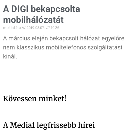
A DIGI bekapcsolta
mobilhálózatát
media1.hu
2019.03.07.
19:26
A március elején bekapcsolt hálózat egyelőre
nem klasszikus mobiltelefonos szolgáltatást
kínál.
Kövessen minket!
A Media1 legfrissebb hírei