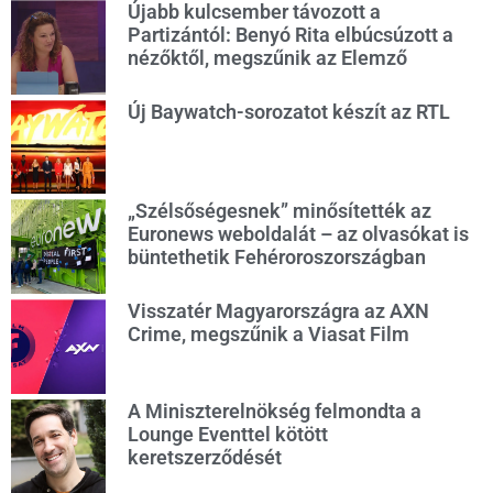
Újabb kulcsember távozott a
Partizántól: Benyó Rita elbúcsúzott a
nézőktől, megszűnik az Elemző
Új Baywatch-sorozatot készít az RTL
„Szélsőségesnek” minősítették az
Euronews weboldalát – az olvasókat is
büntethetik Fehéroroszországban
Visszatér Magyarországra az AXN
Crime, megszűnik a Viasat Film
A Miniszterelnökség felmondta a
Lounge Eventtel kötött
keretszerződését