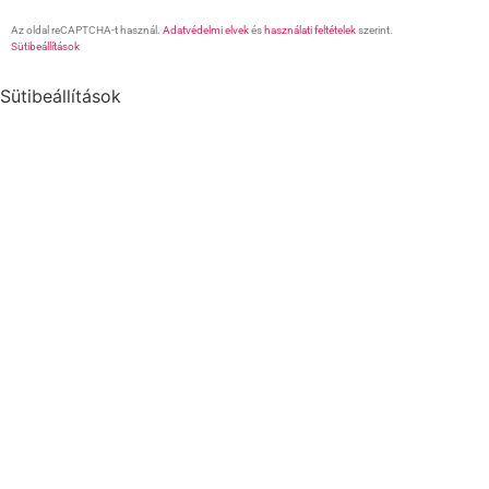
Az oldal reCAPTCHA-t használ.
Adatvédelmi elvek
és
használati feltételek
szerint.
Sütibeállítások
Sütibeállítások