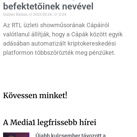
befektetőinek nevével
Gulyás Balázs
2023.05.24.
11:24
Az RTL üzleti showműsorának Cápáiról
valótlanul állítják, hogy a Cápák között egyik
adásában automatizált kriptokereskedési
platformon többszörözték meg pénzüket.
Kövessen minket!
A Media1 legfrissebb hírei
Újabb kulcsember távozott a