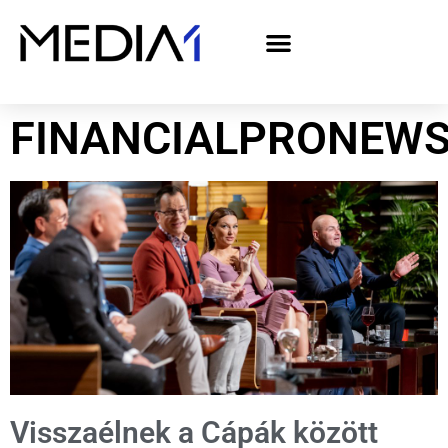
A Media1 médiaajánlata politikai hirdetőknek– országgyűlési választás 2026
FINANCIALPRONEW
Visszaélnek a Cápák között