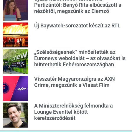
Partizántól: Benyó Rita elbúcsúzott a
nézőktől, megszűnik az Elemző
Új Baywatch-sorozatot készít az RTL
„Szélsőségesnek” minősítették az
Euronews weboldalát – az olvasókat is
büntethetik Fehéroroszországban
Visszatér Magyarországra az AXN
Crime, megszűnik a Viasat Film
A Miniszterelnökség felmondta a
Lounge Eventtel kötött
keretszerződését