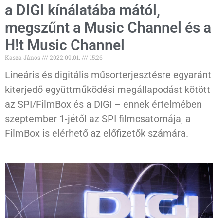
a DIGI kínálatába mától,
megszűnt a Music Channel és a
H!t Music Channel
Kasza János
2022.09.01.
15:26
Lineáris és digitális műsorterjesztésre egyaránt
kiterjedő együttműködési megállapodást kötött
az SPI/FilmBox és a DIGI – ennek értelmében
szeptember 1-jétől az SPI filmcsatornája, a
FilmBox is elérhető az előfizetők számára.