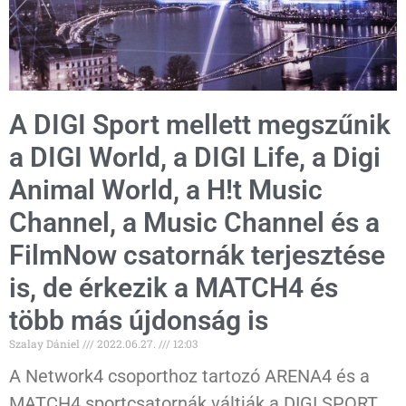
A DIGI Sport mellett megszűnik
a DIGI World, a DIGI Life, a Digi
Animal World, a H!t Music
Channel, a Music Channel és a
FilmNow csatornák terjesztése
is, de érkezik a MATCH4 és
több más újdonság is
Szalay Dániel
2022.06.27.
12:03
A Network4 csoporthoz tartozó ARENA4 és a
MATCH4 sportcsatornák váltják a DIGI SPORT