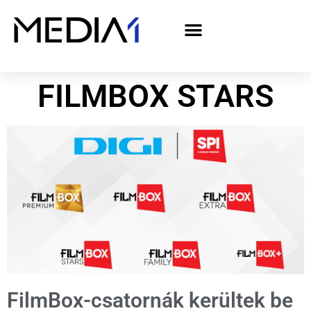
A Media1 médiaajánlata politikai hirdetőknek– országgyűlési választás 2026
FILMBOX STARS
FilmBox-csatornák kerültek be