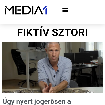
A Media1 médiaajánlata politikai hirdetőknek– országgyűlési választás 2026
FIKTÍV SZTORI
Úgy nyert jogerősen a