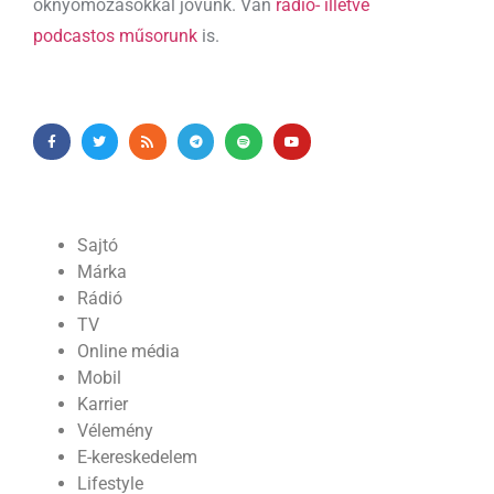
oknyomozásokkal jövünk. Van
rádió- illetve
podcastos műsorunk
is.
Sajtó
Márka
Rádió
TV
Online média
Mobil
Karrier
Vélemény
E-kereskedelem
Lifestyle