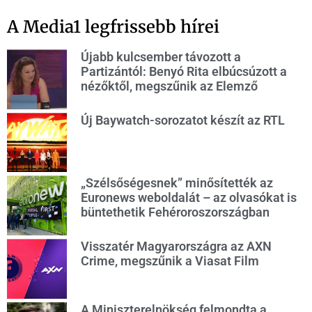
A Media1 legfrissebb hírei
Újabb kulcsember távozott a
Partizántól: Benyó Rita elbúcsúzott a
nézőktől, megszűnik az Elemző
Új Baywatch-sorozatot készít az RTL
„Szélsőségesnek” minősítették az
Euronews weboldalát – az olvasókat is
büntethetik Fehéroroszországban
Visszatér Magyarországra az AXN
Crime, megszűnik a Viasat Film
A Miniszterelnökség felmondta a