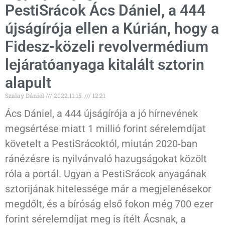
PestiSrácok Ács Dániel, a 444
újságírója ellen a Kúrián, hogy a
Fidesz-közeli revolvermédium
lejáratóanyaga kitalált sztorin
alapult
Szalay Dániel
2022.11.15.
12:21
Ács Dániel, a 444 újságírója a jó hírnevének
megsértése miatt 1 millió forint sérelemdíjat
követelt a PestiSrácoktól, miután 2020-ban
ránézésre is nyilvánvaló hazugságokat közölt
róla a portál. Ugyan a PestiSrácok anyagának
sztorijának hitelessége már a megjelenésekor
megdőlt, és a bíróság első fokon még 700 ezer
forint sérelemdíjat meg is ítélt Ácsnak, a