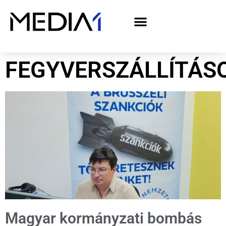
A Media1 médiaajánlata politikai hirdetőknek– országgyűlési választás 2026
FEGYVERSZÁLLÍTÁS
Magyar kormányzati bombás