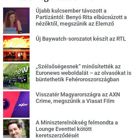
Újabb kulcsember távozott a
Partizántól: Benyó Rita elbúcsúzott a
nézőktől, megszűnik az Elemző
Új Baywatch-sorozatot készít az RTL
„Szélsőségesnek” minősítették az
Euronews weboldalát – az olvasókat is
büntethetik Fehéroroszországban
Visszatér Magyarországra az AXN
Crime, megszűnik a Viasat Film
A Miniszterelnökség felmondta a
Lounge Eventtel kötött
keretszerződését