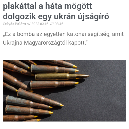
plakáttal a háta mögött
dolgozik egy ukrán újságíró
Gulyás Balázs
2023.02.16.
08:46
„Ez a bomba az egyetlen katonai segítség, amit
Ukrajna Magyarországtól kapott.”