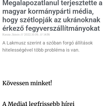
Megalapozatlanul terjesztette a
magyar kormánypárti média,
hogy szétlopják az ukránoknak
érkező fegyverszállítmányokat
Kasza János
2022.10.06.
14:56
A Lakmusz szerint a szóban forgó állítások
hitelességével több probléma is van.
Kövessen minket!
A Media1 legfrissebb hírei