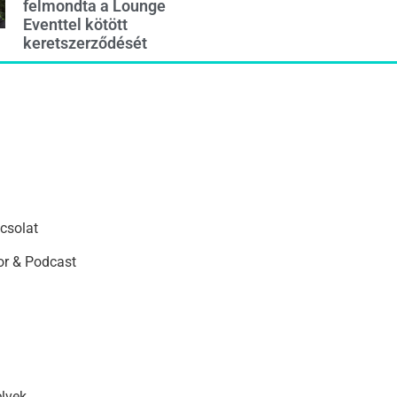
felmondta a Lounge
Eventtel kötött
keretszerződését
csolat
r & Podcast
elvek