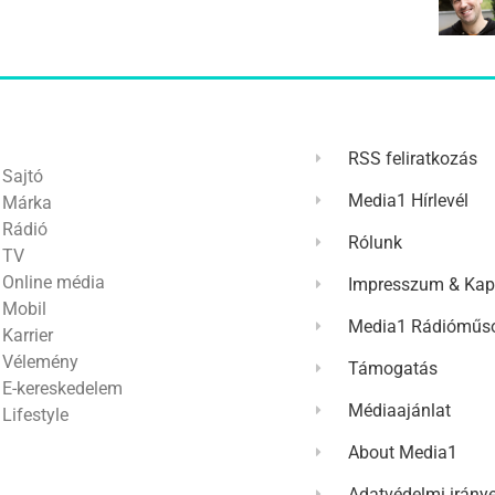
RSS feliratkozás
Sajtó
Media1 Hírlevél
Márka
Rádió
Rólunk
TV
Online média
Impresszum & Kap
Mobil
Media1 Rádióműso
Karrier
Vélemény
Támogatás
E-kereskedelem
Médiaajánlat
Lifestyle
About Media1
Adatvédelmi irány