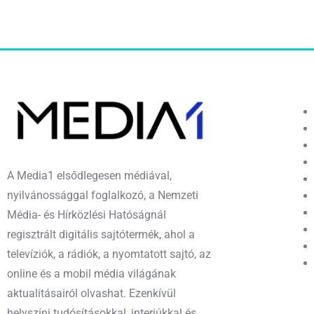
A Media1 elsődlegesen médiával,
nyilvánossággal foglalkozó, a Nemzeti
Média- és Hírközlési Hatóságnál
regisztrált digitális sajtótermék, ahol a
televíziók, a rádiók, a nyomtatott sajtó, az
online és a mobil média világának
aktualitásairól olvashat. Ezenkívül
helyszíni tudósításokkal, interjúkkal és