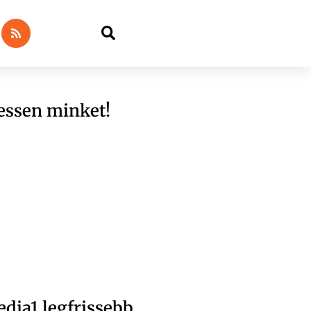
essen minket!
dia1 legfrissebb