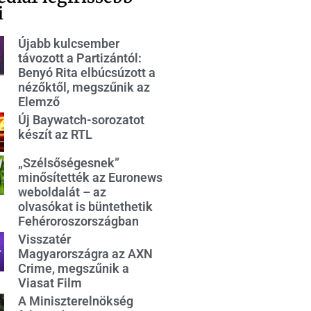
i
Újabb kulcsember
távozott a Partizántól:
Benyó Rita elbúcsúzott a
nézőktől, megszűnik az
Elemző
Új Baywatch-sorozatot
készít az RTL
„Szélsőségesnek”
minősítették az Euronews
weboldalát – az
olvasókat is büntethetik
Fehéroroszországban
Visszatér
Magyarországra az AXN
Crime, megszűnik a
Viasat Film
A Miniszterelnökség