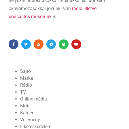
helyszíni tudósításokkal, interjúkkal és időnként
oknyomozásokkal jövünk. Van
rádió- illetve
podcastos műsorunk
is.
Sajtó
Márka
Rádió
TV
Online média
Mobil
Karrier
Vélemény
E-kereskedelem