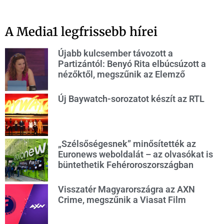
A Media1 legfrissebb hírei
Újabb kulcsember távozott a
Partizántól: Benyó Rita elbúcsúzott a
nézőktől, megszűnik az Elemző
Új Baywatch-sorozatot készít az RTL
„Szélsőségesnek” minősítették az
Euronews weboldalát – az olvasókat is
büntethetik Fehéroroszországban
Visszatér Magyarországra az AXN
Crime, megszűnik a Viasat Film