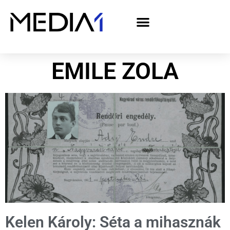
A Media1 médiaajánlata politikai hirdetőknek– országgyűlési választás 2026
EMILE ZOLA
Kelen Károly: Séta a mihasznák