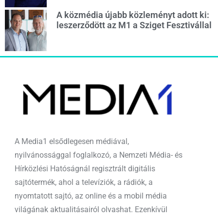
A közmédia újabb közleményt adott ki:
leszerződött az M1 a Sziget Fesztivállal
A Media1 elsődlegesen médiával,
nyilvánossággal foglalkozó, a Nemzeti Média- és
Hírközlési Hatóságnál regisztrált digitális
sajtótermék, ahol a televíziók, a rádiók, a
nyomtatott sajtó, az online és a mobil média
világának aktualitásairól olvashat. Ezenkívül