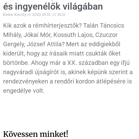
és ingyenélők világában
Kelen Károly
2020.05.01.
16:21
Kik azok a rémhírterjesztők? Talán Táncsics
Mihály, Jókai Mór, Kossuth Lajos, Czuczor
Gergely, József Attila? Mert az eddigiekből
kiderült, hogy az írásaik miatt csukták őket
börtönbe. Ahogy már a XX. században egy ifjú
nagyváradi újságírót is, akinek képünk szerint a
rendezvényeken a rendőri kordon átlépésére is
engedélye volt.
Kövessen minket!