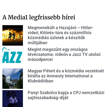
A Media1 legfrissebb hírei
Megmenekült a Hazajáró – Hitler-
videó, Kitörés-túra és százmilliós
közmédiás üzletek a készítők
múltjában
Megint megszűnt egy országos
tévécsatorna: videón a Jazz TV utolsó
másodpercei
Magyar Pétert és a közmédia vezetését
bírálta az Amnesty International a
Klubrádióban
Panyi Szabolcs kapja a CPJ nemzetközi
sajtószabadság-díját