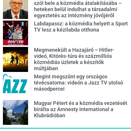
szól bele a közmédia átalakításába –
heteken belül indulhat a társadalmi
egyeztetés az intézmény jövőjéről
Labdapassz: a közmédia helyett a Sport
TV lesz a kézilabda otthona
Megmenekült a Hazajáró – Hitler-
videó, Kitörés-túra és százmilliós
közmédiás üzletek a készítők
múltjában
Megint megszűnt egy országos
tévécsatorna: videón a Jazz TV utolsó
másodpercei
Magyar Pétert és a közmédia vezetését
bírálta az Amnesty International a
Klubrádióban