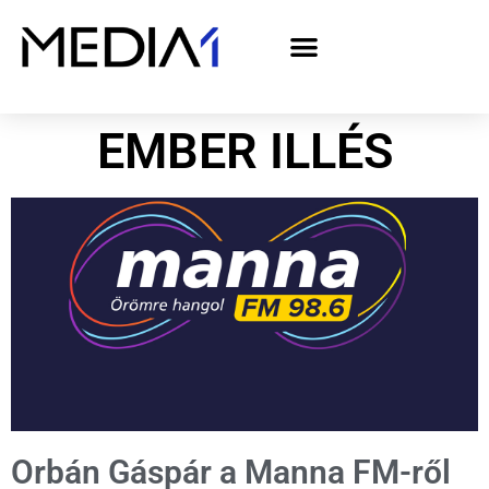
A Media1 médiaajánlata politikai hirdetőknek– országgyűlési választás 2026
EMBER ILLÉS
Orbán Gáspár a Manna FM-ről