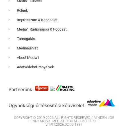
Media1 Hírlevél
Rólunk
Impresszum & Kapcsolat
Media1 Rádióműsor & Podcast
Támogatás
Médiaajánlat
About Media1
Adatvédelmi irányelvek
Partnerünk:
Ügynökségi értékesítési képviselet:
COPYRIGHT © 2019-2026 ALL RIGHTS RESERVED / MINDEN JOG
FENNTARTVA. MEDIA1 DIGITÁLIS MÉDIA KFT.
V 1.97.2026.02.09.1337