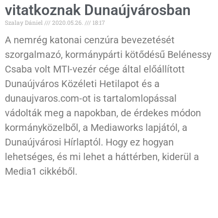
vitatkoznak Dunaújvárosban
Szalay Dániel
2020.05.26.
18:17
A nemrég katonai cenzúra bevezetését
szorgalmazó, kormánypárti kötődésű Belénessy
Csaba volt MTI-vezér cége által előállított
Dunaújváros Közéleti Hetilapot és a
dunaujvaros.com-ot is tartalomlopással
vádolták meg a napokban, de érdekes módon
kormányközelből, a Mediaworks lapjától, a
Dunaújvárosi Hírlaptól. Hogy ez hogyan
lehetséges, és mi lehet a háttérben, kiderül a
Media1 cikkéből.