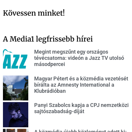
Kövessen minket!
A Media1 legfrissebb hírei
Megint megszűnt egy országos
tévécsatorna: videón a Jazz TV utolsó
másodpercei
Magyar Pétert és a közmédia vezetését
bírálta az Amnesty International a
Klubrádióban
Panyi Szabolcs kapja a CPJ nemzetközi
sajtószabadság-díját
A közmédia újabb közleményt adott ki: