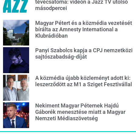
tévécsatorna: videón a Jazz TV utolsó
másodpercei
Magyar Pétert és a közmédia vezetését
bírálta az Amnesty International a
Klubrádióban
Panyi Szabolcs kapja a CPJ nemzetközi
sajtószabadság-díját
A közmédia újabb közleményt adott ki:
leszerződött az M1 a Sziget Fesztivállal
Nekiment Magyar Péternek Hajdú
Gáborék menesztése miatt a Magyar
Nemzeti Médiaszövetség