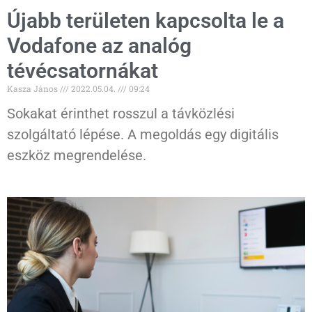
Újabb területen kapcsolta le a
Vodafone az analóg
tévécsatornákat
Kasza János
2022.05.04.
09:24
Sokakat érinthet rosszul a távközlési
szolgáltató lépése. A megoldás egy digitális
eszköz megrendelése.