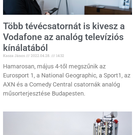
Több tévécsatornát is kivesz a
Vodafone az analóg televíziós
kínálatából
Kasza János
2022.04.28.
14:32
Hamarosan, május 4-től megszűnik az
Eurosport 1, a National Geographic, a Sport1, az
AXN és a Comedy Central csatornák analóg
műsorterjesztése Budapesten.