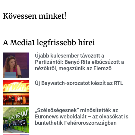
Kövessen minket!
A Media1 legfrissebb hírei
Újabb kulcsember távozott a
Partizántól: Benyó Rita elbúcsúzott a
nézőktől, megszűnik az Elemző
Új Baywatch-sorozatot készít az RTL
„Szélsőségesnek” minősítették az
Euronews weboldalát – az olvasókat is
büntethetik Fehéroroszországban