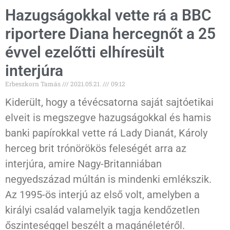
Hazugságokkal vette rá a BBC
riportere Diana hercegnőt a 25
évvel ezelőtti elhíresült
interjúra
Erbeszkorn Tamás
2021.05.21.
09:12
Kiderült, hogy a tévécsatorna saját sajtóetikai
elveit is megszegve hazugságokkal és hamis
banki papírokkal vette rá Lady Dianát, Károly
herceg brit trónörökös feleségét arra az
interjúra, amire Nagy-Britanniában
negyedszázad múltán is mindenki emlékszik.
Az 1995-ös interjú az első volt, amelyben a
királyi család valamelyik tagja kendőzetlen
őszinteséggel beszélt a magánéletéről.