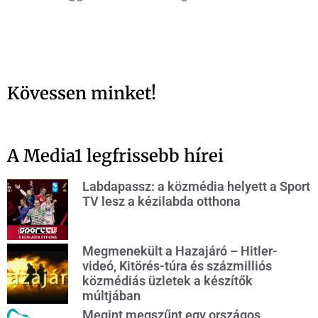
Kövessen minket!
A Media1 legfrissebb hírei
Labdapassz: a közmédia helyett a Sport
TV lesz a kézilabda otthona
Megmenekült a Hazajáró – Hitler-
videó, Kitörés-túra és százmilliós
közmédiás üzletek a készítők
múltjában
Megint megszűnt egy országos