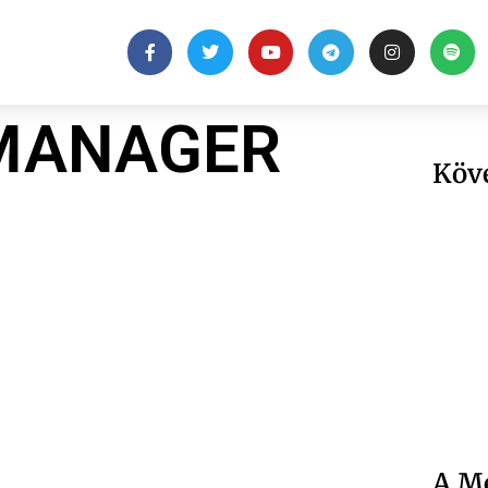
MANAGER
Köv
A Me