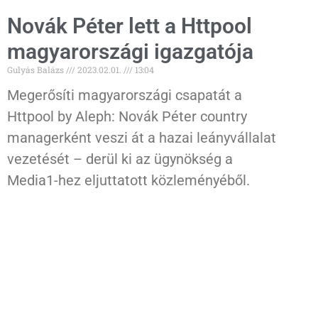
Novák Péter lett a Httpool
magyarországi igazgatója
Gulyás Balázs
2023.02.01.
13:04
Megerősíti magyarországi csapatát a
Httpool by Aleph: Novák Péter country
managerként veszi át a hazai leányvállalat
vezetését – derül ki az ügynökség a
Media1-hez eljuttatott közleményéből.