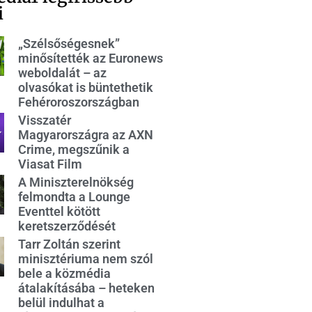
i
„Szélsőségesnek”
minősítették az Euronews
weboldalát – az
olvasókat is büntethetik
Fehéroroszországban
Visszatér
Magyarországra az AXN
Crime, megszűnik a
Viasat Film
A Miniszterelnökség
felmondta a Lounge
Eventtel kötött
keretszerződését
Tarr Zoltán szerint
minisztériuma nem szól
bele a közmédia
átalakításába – heteken
belül indulhat a