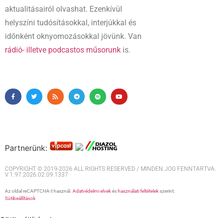
aktualitásairól olvashat. Ezenkívül
helyszíni tudósításokkal, interjúkkal és
időnként oknyomozásokkal jövünk. Van
rádió- illetve podcastos műsorunk
is.
Partnerünk:
COPYRIGHT © 2019-2026 ALL RIGHTS RESERVED / MINDEN JOG FENNTARTVA. M
V 1.97.2026.02.09.1337
Az oldal reCAPTCHA-t használ.
Adatvédelmi elvek
és
használati feltételek
szerint.
Sütibeállítások