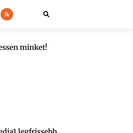
essen minket!
dia1 legfrissebb