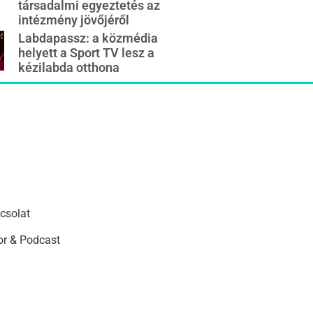
társadalmi egyeztetés az
intézmény jövőjéről
Labdapassz: a közmédia
helyett a Sport TV lesz a
kézilabda otthona
csolat
r & Podcast