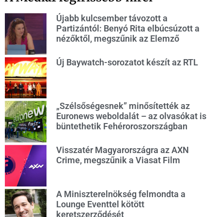
Újabb kulcsember távozott a
Partizántól: Benyó Rita elbúcsúzott a
nézőktől, megszűnik az Elemző
Új Baywatch-sorozatot készít az RTL
„Szélsőségesnek” minősítették az
Euronews weboldalát – az olvasókat is
büntethetik Fehéroroszországban
Visszatér Magyarországra az AXN
Crime, megszűnik a Viasat Film
A Miniszterelnökség felmondta a
Lounge Eventtel kötött
keretszerződését