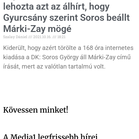
lehozta azt az álhírt, hogy
Gyurcsány szerint Soros beállt
Márki-Zay mögé
Szalay Dániel
2021.10.16.
18:21
Kiderült, hogy azért törölte a 168 óra internetes
kiadása a DK: Soros György áll Márki-Zay című
írását, mert az valótlan tartalmú volt.
Kövessen minket!
A Media1 legfrissebb hírei