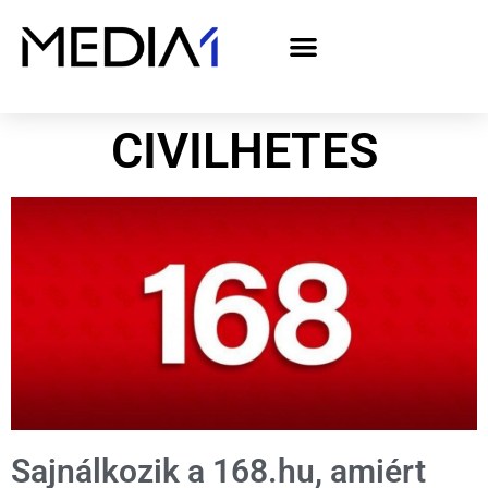
A Media1 médiaajánlata politikai hirdetőknek– országgyűlési választás 2026
CIVILHETES
Sajnálkozik a 168.hu, amiért