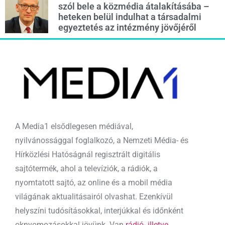
szól bele a közmédia átalakításába –
heteken belül indulhat a társadalmi
egyeztetés az intézmény jövőjéről
A Media1 elsődlegesen médiával,
nyilvánossággal foglalkozó, a Nemzeti Média- és
Hírközlési Hatóságnál regisztrált digitális
sajtótermék, ahol a televíziók, a rádiók, a
nyomtatott sajtó, az online és a mobil média
világának aktualitásairól olvashat. Ezenkívül
helyszíni tudósításokkal, interjúkkal és időnként
oknyomozásokkal jövünk. Van
rádió- illetve