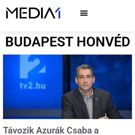
A Media1 médiaajánlata politikai hirdetőknek– országgyűlési választás 2026
BUDAPEST HONVÉD
Távozik Azurák Csaba a