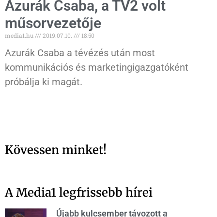
Azurák Csaba, a TV2 volt
műsorvezetője
media1.hu
2019.07.10.
18:50
Azurák Csaba a tévézés után most
kommunikációs és marketingigazgatóként
próbálja ki magát.
Kövessen minket!
A Media1 legfrissebb hírei
Újabb kulcsember távozott a