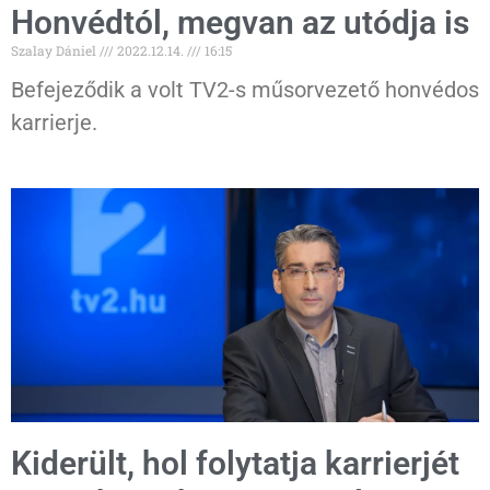
Honvédtól, megvan az utódja is
Szalay Dániel
2022.12.14.
16:15
Befejeződik a volt TV2-s műsorvezető honvédos
karrierje.
Kiderült, hol folytatja karrierjét