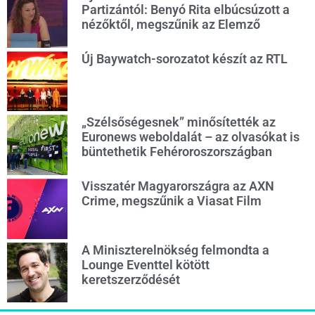
Partizántól: Benyó Rita elbúcsúzott a
nézőktől, megszűnik az Elemző
Új Baywatch-sorozatot készít az RTL
„Szélsőségesnek” minősítették az
Euronews weboldalát – az olvasókat is
büntethetik Fehéroroszországban
Visszatér Magyarországra az AXN
Crime, megszűnik a Viasat Film
A Miniszterelnökség felmondta a
Lounge Eventtel kötött
keretszerződését